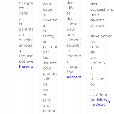
naviguer
des
pour
des
les
idées
bébé,
suggestions
défis
et
de
pour
de
des
l’hygiène
divertir,
la
conseils
à
stimuler
parentalité,
pour
la
et
du
une
santé,
développer
développement
alimentation
en
les
émotionnel
équilibrée
passant
sens
à
et
par
de
l’éducation
adaptée
les
vos
positive.
à
astuces
enfants
Parentalité
chaque
pour
à
âge.
prendre
la
Alimentation
soin
maison
de
ou
vous
en
en
extérieur.
Activités
tant
& Jeux
que
parent.