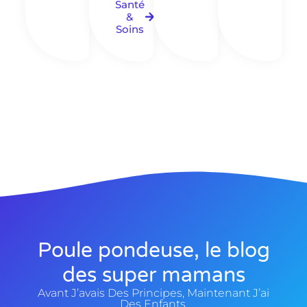
Santé
&
Soins
Poule pondeuse, le blog
des super mamans
Avant J’avais Des Principes, Maintenant J’ai
Des Enfants.