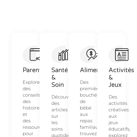
Parentalité
Santé
Alimentation
Activités
&
&
Explorez
Des
Soin
Jeux
des
premières
conseils,
bouchées
Découvrez
Des
des
de
des
activités
histoires
bébé
articles
créatives
et
aux
sur
aux
des
repas
les
jeux
ressources
familiaux,
soins
éducatifs,
pour
trouvez
quotidiens
explorez