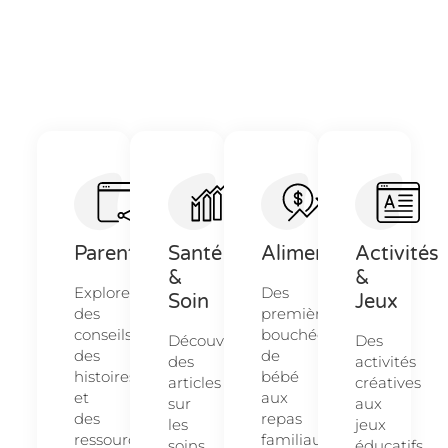
Parentalité
Santé
Alimentation
Activités
&
&
Explorez
Des
Soin
Jeux
des
premières
conseils,
bouchées
Découvrez
Des
des
de
des
activités
histoires
bébé
articles
créatives
et
aux
sur
aux
des
repas
les
jeux
ressources
familiaux,
soins
éducatifs,