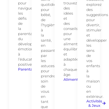
pour
trouvez
quotidiens
explorez
naviguer
des
pour
des
les
idées
bébé,
suggestions
défis
et
de
pour
de
des
l’hygiène
divertir,
la
conseils
à
stimuler
parentalité,
pour
la
et
du
une
santé,
développer
développement
alimentation
en
les
émotionnel
équilibrée
passant
sens
à
et
par
de
l’éducation
adaptée
les
vos
positive.
à
astuces
enfants
Parentalité
chaque
pour
à
âge.
prendre
la
Alimentation
soin
maison
de
ou
vous
en
en
extérieur.
Activités
tant
& Jeux
que