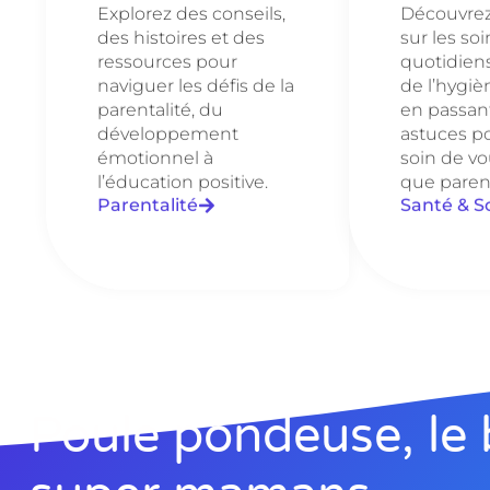
Explorez des conseils,
Découvrez 
des histoires et des
sur les soi
ressources pour
quotidien
naviguer les défis de la
de l’hygièn
parentalité, du
en passant
développement
astuces p
émotionnel à
soin de vo
l’éducation positive.
que paren
Parentalité
Santé & S
Poule pondeuse, le 