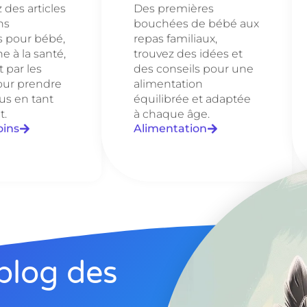
des articles
Des premières
ns
bouchées de bébé aux
s pour bébé,
repas familiaux,
e à la santé,
trouvez des idées et
 par les
des conseils pour une
our prendre
alimentation
us en tant
équilibrée et adaptée
t.
à chaque âge.
oins
Alimentation
blog des