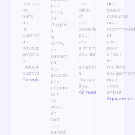
naviguer
des
des
pour
les
idées
jouets,
bébé,
défis
et
consultez
de
de
des
nos
l’hygiène
la
conseils
recommanda
à
parentalité,
pour
et
la
du
une
avis
santé,
développement
alimentation
pour
en
émotionnel
équilibrée
choisir
passant
à
et
le
par
l’éducation
adaptée
meilleur
les
positive.
à
équipement
astuces
Parentalité
chaque
pour
pour
âge.
votre
prendre
Alimentation
enfant.
soin
Équipemen
de
vous
en
tant
que
parent.