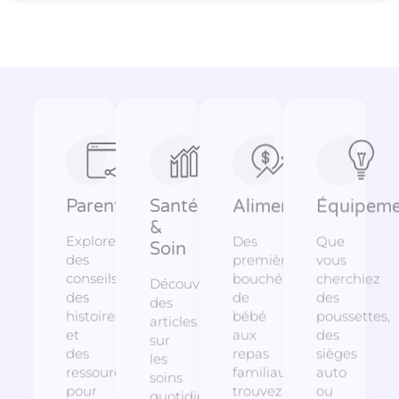
Parentalité
Santé
Alimentation
Équipeme
&
Explorez
Des
Que
Soin
des
premières
vous
conseils,
bouchées
cherchiez
Découvrez
des
de
des
des
histoires
bébé
poussettes,
articles
et
aux
des
sur
des
repas
sièges
les
ressources
familiaux,
auto
soins
pour
trouvez
ou
quotidiens