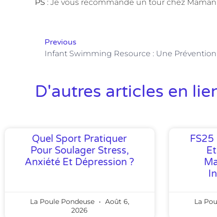
PS
: Je vous recommande un tour chez Maman tra
Previous
Infant Swimming Resource : Une Prévention 
D'autres articles en lie
Quel Sport Pratiquer
FS25 
Pour Soulager Stress,
Et
Anxiété Et Dépression ?
Ma
I
La Poule Pondeuse
Août 6,
La Po
2026