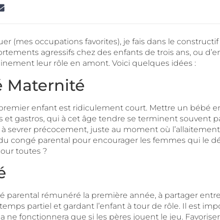
er (mes occupations favorites), je fais dans le constructif
portements agressifs chez des enfants de trois ans, ou 
einement leur rôle en amont. Voici quelques idées :
 Maternité
mier enfant est ridiculement court. Mettre un bébé en c
s et gastros, qui à cet âge tendre se terminent souvent p
r à sevrer précocement, juste au moment où l’allaitement
 du congé parental pour encourager les femmes qui le dési
our toutes ?
é
arental rémunéré la première année, à partager entre l
 temps partiel et gardant l’enfant à tour de rôle. Il est im
ne fonctionnera que si les pères jouent le jeu. Favoriser le 