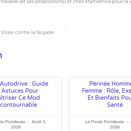
vaille (et ses propositions) et chez Mamamiiia pour la 
Vitale contre la Noyade
n
Autodrive : Guide
Périnée Homm
 Astuces Pour
Femme : Rôle, Exe
îtriser Ce Mod
Et Bienfaits Po
ncontournable
Santé
ule Pondeuse
Août 5,
La Poule Pondeuse
2026
2026