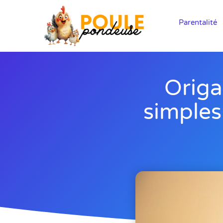
Parentalité
Origa
simples 