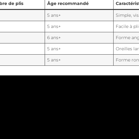
re de plis
Âge recommandé
Caractéris
5 ans+
Simple, vis
5 ans+
Facile à pl
6 ans+
Forme angu
5 ans+
Oreilles la
5 ans+
Forme rond