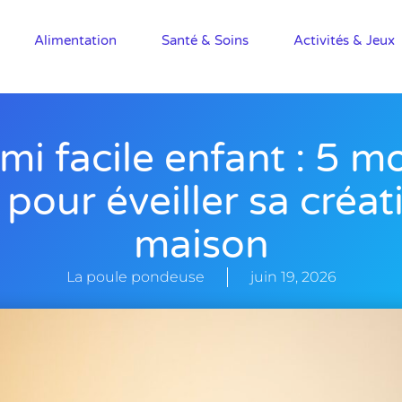
Alimentation
Santé & Soins
Activités & Jeux
mi facile enfant : 5 m
pour éveiller sa créati
maison
La poule pondeuse
juin 19, 2026