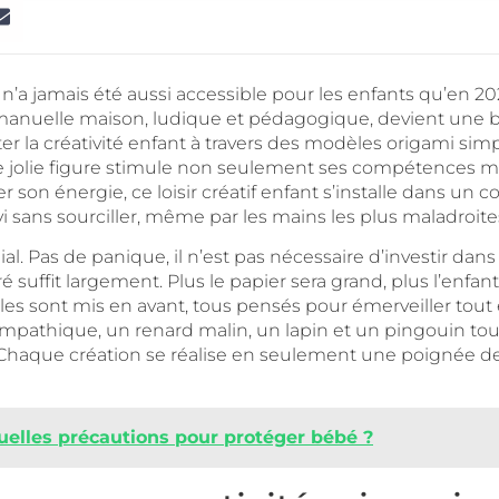
er, n’a jamais été aussi accessible pour les enfants qu’e
anuelle maison, ludique et pédagogique, devient une bouff
 la créativité enfant à travers des modèles origami simpl
ne jolie figure stimule non seulement ses compétences mo
ser son énergie, ce loisir créatif enfant s’installe dans u
vi sans sourciller, même par les mains les plus maladroite
al. Pas de panique, il n’est pas nécessaire d’investir dan
uffit largement. Plus le papier sera grand, plus l’enfant pr
s sont mis en avant, tous pensés pour émerveiller tout e
mpathique, un renard malin, un lapin et un pingouin tout d
 Chaque création se réalise en seulement une poignée de p
quelles précautions pour protéger bébé ?