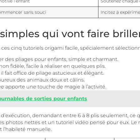
otive l’enfant
Soutenez chaque ef
ommencer sans souci
Incitez à expérim
imples qui vont faire briller
 ces cinq tutoriels origami facile, spécialement sélection
ler des pliages pour enfants, simple et charmant.
n fidèle, facile à réaliser en quelques plis.
l fait office de pliage astucieux et élégant.
oureux des animaux doux et câlins.
 apporte une touche de magie à l’activité.
urnables de sorties pour enfants
exécution, demandant entre 6 à 8 plis seulement, ce qui 
 photos nettes et un tutoriel vidéo pensé pour eux. Le ry
t l’habileté manuelle.