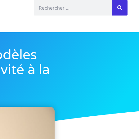
odèles
vité à la