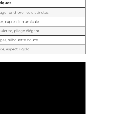
tiques
age rond, oreilles distinctes
ier, expression amicale
leuse, pliage élégant
rges, silhouette douce
e, aspect rigolo