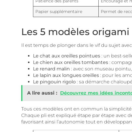
Patience des parents
Encourage et m
Papier supplémentaire
Permet de rec
Les 5 modèles origami s
Il est temps de plonger dans le vif du sujet avec
Le chat aux oreilles pointues
: un best-sel
Le chien aux oreilles tombantes
: compagno
Le renard malin
: avec son museau pointu, i
Le lapin aux longues oreilles
: pour les am
Le pingouin rigolo
: sa démarche chaloupée
A lire aussi :
Découvrez mes idées inconto
Tous ces modèles ont en commun la simplicité d’
Chaque pli est expliqué étape par étape avec des
favorisant ainsi l’autonomie tout en développan