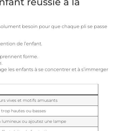
fant réussie à la
ez absolument besoin pour que chaque pli se passe
ention de l’enfant.
s prennent forme.
e.
rage les enfants à se concentrer et à s’immerger
eurs vives et motifs amusants
s trop hautes ou basses
n lumineux ou ajoutez une lampe