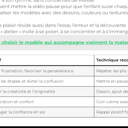
r à son rythme, sans contraintes de vitesse.
vent mettre la vidéo pause pour que l’enfant suive chaqu
naliser les modèles avec des dessins, couleurs ou texture
 plaisir réside aussi dans l’essai, l’erreur et la découverte.
« atelier » invite à se poser, à se concentrer et à s’immerg
: choisir le modèle qui accompagne vraiment la mate
f
Technique re
a frustration, favoriser la persévérance
Répéter les plis
r les étapes et éviter la confusion
Mettre en paus
 la créativité et l’originalité
Dessin, ajout de
ration et confort
Coin calme avec
ger la confiance en soi
Rappel positif f