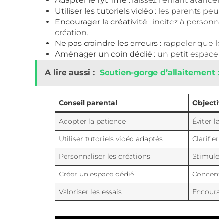
Adapter le rythme
: laissez l’enfant avance
Utiliser les tutoriels vidéo
: les parents peu
Encourager la créativité
: incitez à person
création.
Ne pas craindre les erreurs
: rappeler que le
Aménager un coin dédié
: un petit espace 
A lire aussi :
Soutien-gorge d’allaitement 
Conseil parental
Objecti
Adopter la patience
Éviter l
Utiliser tutoriels vidéo adaptés
Clarifie
Personnaliser les créations
Stimuler
Créer un espace dédié
Concent
Valoriser les essais
Encoura