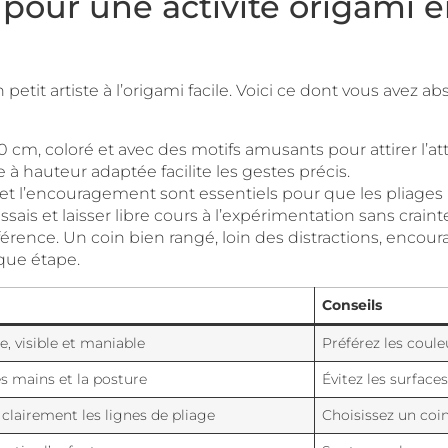
pour une activité origami en
 son petit artiste à l’origami facile. Voici ce dont vous av
cm, coloré et avec des motifs amusants pour attirer l’att
e à hauteur adaptée facilite les gestes précis.
e et l’encouragement sont essentiels pour que les pliage
essais et laisser libre cours à l’expérimentation sans craint
férence. Un coin bien rangé, loin des distractions, encou
aque étape.
Conseils
ge, visible et maniable
Préférez les coul
s mains et la posture
Évitez les surface
clairement les lignes de pliage
Choisissez un coi