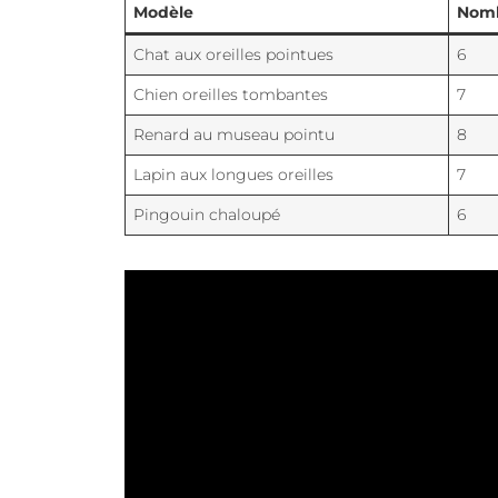
Modèle
Nomb
Chat aux oreilles pointues
6
Chien oreilles tombantes
7
Renard au museau pointu
8
Lapin aux longues oreilles
7
Pingouin chaloupé
6