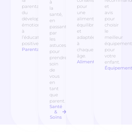
la
conseils
recommanda
à
parentalité,
pour
et
la
du
une
avis
santé,
développement
alimentation
pour
en
émotionnel
équilibrée
choisir
passant
à
et
le
par
l’éducation
adaptée
meilleur
les
positive.
à
équipement
astuces
Parentalité
chaque
pour
pour
âge.
votre
prendre
Alimentation
enfant.
soin
Équipemen
de
vous
en
tant
que
parent.
Santé
&
Soins