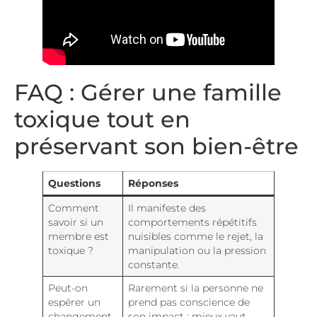
FAQ : Gérer une famille
toxique tout en
préservant son bien-être
Questions
Réponses
Comment
Il manifeste des
savoir si un
comportements répétitifs
membre est
nuisibles comme le rejet, la
toxique ?
manipulation ou la pression
constante.
Peut-on
Rarement si la personne ne
espérer un
prend pas conscience de
changement
son impact ; mieux vaut