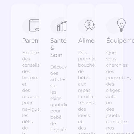
Parentalité
Santé
Alimentation
Équipeme
&
Explorez
Des
Que
Soin
des
premières
vous
conseils,
bouchées
cherchiez
Découvrez
des
de
des
des
histoires
bébé
poussettes,
articles
et
aux
des
sur
des
repas
sièges
les
ressources
familiaux,
auto
soins
pour
trouvez
ou
quotidiens
naviguer
des
des
pour
les
idées
jouets,
bébé,
défis
et
consultez
de
de
des
nos
l’hygiène