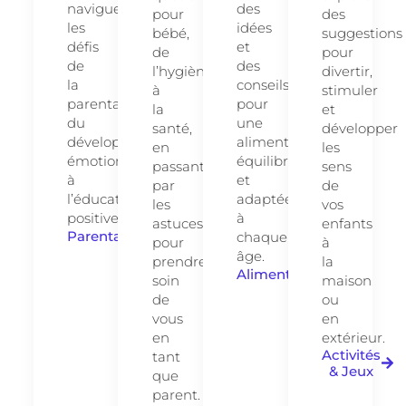
naviguer
des
pour
des
les
idées
bébé,
suggestions
défis
et
de
pour
de
des
l’hygiène
divertir,
la
conseils
à
stimuler
parentalité,
pour
la
et
du
une
santé,
développer
développement
alimentation
en
les
émotionnel
équilibrée
passant
sens
à
et
par
de
l’éducation
adaptée
les
vos
positive.
à
astuces
enfants
Parentalité
chaque
pour
à
âge.
prendre
la
Alimentation
soin
maison
de
ou
vous
en
en
extérieur.
Activités
tant
& Jeux
que
parent.