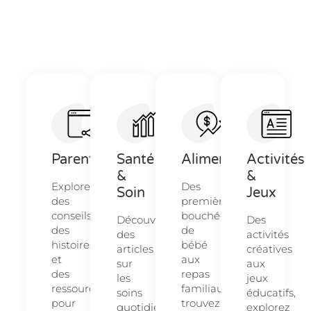
Parentalité
Santé
Alimentation
Activités
&
&
Explorez
Des
Soin
Jeux
des
premières
conseils,
bouchées
Découvrez
Des
des
de
des
activités
histoires
bébé
articles
créatives
et
aux
sur
aux
des
repas
les
jeux
ressources
familiaux,
soins
éducatifs,
pour
trouvez
quotidiens
explorez