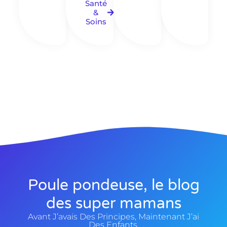
Santé
&
Soins
Poule pondeuse, le blog
des super mamans
Avant J’avais Des Principes, Maintenant J’ai
Des Enfants.