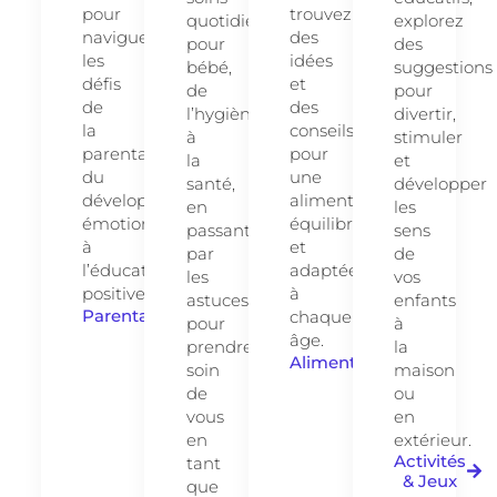
pour
trouvez
quotidiens
explorez
naviguer
des
pour
des
les
idées
bébé,
suggestions
défis
et
de
pour
de
des
l’hygiène
divertir,
la
conseils
à
stimuler
parentalité,
pour
la
et
du
une
santé,
développer
développement
alimentation
en
les
émotionnel
équilibrée
passant
sens
à
et
par
de
l’éducation
adaptée
les
vos
positive.
à
astuces
enfants
Parentalité
chaque
pour
à
âge.
prendre
la
Alimentation
soin
maison
de
ou
vous
en
en
extérieur.
Activités
tant
& Jeux
que