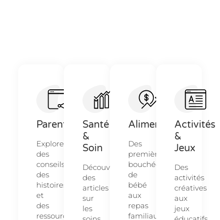
Parentalité
Santé
Alimentation
Activités
&
&
Explorez
Des
Soin
Jeux
des
premières
conseils,
bouchées
Découvrez
Des
des
de
des
activités
histoires
bébé
articles
créatives
et
aux
sur
aux
des
repas
les
jeux
ressources
familiaux,
soins
éducatifs,