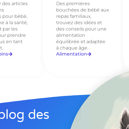
des articles
Des premières
ns
bouchées de bébé aux
s pour bébé,
repas familiaux,
e à la santé,
trouvez des idées et
 par les
des conseils pour une
our prendre
alimentation
us en tant
équilibrée et adaptée
t.
à chaque âge.
oins
Alimentation
blog des