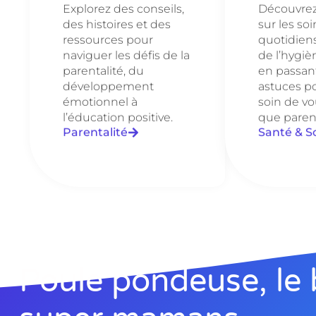
Explorez des conseils,
Découvrez 
des histoires et des
sur les soi
ressources pour
quotidien
naviguer les défis de la
de l’hygièn
parentalité, du
en passant
développement
astuces p
émotionnel à
soin de vo
l’éducation positive.
que paren
Parentalité
Santé & S
Poule pondeuse, le 