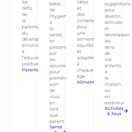
les
idées
bébé,
suggestions
défis
et
de
pour
de
des
l’hygiène
divertir,
la
conseils
à
stimuler
parentalité,
pour
la
et
du
une
santé,
développer
développement
alimentation
en
les
émotionnel
équilibrée
passant
sens
à
et
par
de
l’éducation
adaptée
les
vos
positive.
à
astuces
enfants
Parentalité
chaque
pour
à
âge.
prendre
la
Alimentation
soin
maison
de
ou
vous
en
en
extérieur.
Activités
tant
& Jeux
que
parent.
Santé