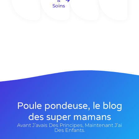
&
Soins
Poule pondeuse, le blog
des super mamans
Avant J’avais Des Principes, Maintenant J’ai
Des Enfants.