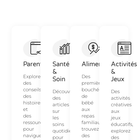
Parentalité
Santé
Alimentation
Activités
&
&
Explorez
Des
Soin
Jeux
des
premières
conseils,
bouchées
Découvrez
Des
des
de
des
activités
histoires
bébé
articles
créatives
et
aux
sur
aux
des
repas
les
jeux
ressources
familiaux,
soins
éducatifs,
pour
trouvez
quotidiens
explorez
naviguer
des
pour
des