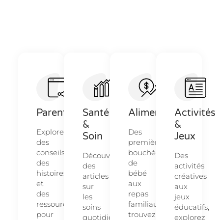
Parentalité
Santé
Alimentation
Activités
&
&
Explorez
Des
Soin
Jeux
des
premières
conseils,
bouchées
Découvrez
Des
des
de
des
activités
histoires
bébé
articles
créatives
et
aux
sur
aux
des
repas
les
jeux
ressources
familiaux,
soins
éducatifs,
pour
trouvez
quotidiens
explorez