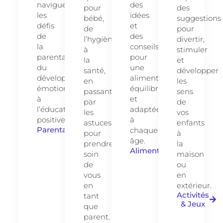
naviguer
des
pour
des
les
idées
bébé,
suggestions
défis
et
de
pour
de
des
l’hygiène
divertir,
la
conseils
à
stimuler
parentalité,
pour
la
et
du
une
santé,
développer
développement
alimentation
en
les
émotionnel
équilibrée
passant
sens
à
et
par
de
l’éducation
adaptée
les
vos
positive.
à
astuces
enfants
Parentalité
chaque
pour
à
âge.
prendre
la
Alimentation
soin
maison
de
ou
vous
en
en
extérieur.
Activités
tant
& Jeux
que
parent.