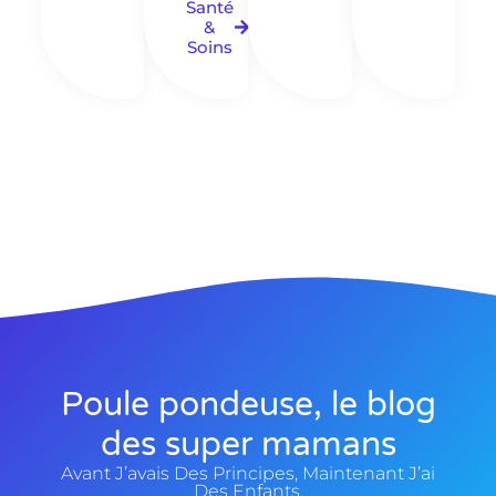
Santé
&
Soins
Poule pondeuse, le blog
des super mamans
Avant J’avais Des Principes, Maintenant J’ai
Des Enfants.