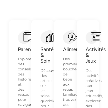
Parentalité
Santé
Alimentation
Activités
&
&
Explorez
Des
Soin
Jeux
des
premières
conseils,
bouchées
Découvrez
Des
des
de
des
activités
histoires
bébé
articles
créatives
et
aux
sur
aux
des
repas
les
jeux
ressources
familiaux,
soins
éducatifs,
pour
trouvez
quotidiens
explorez
naviguer
des
pour
des