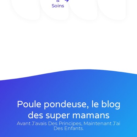
&
Soins
Poule pondeuse, le blog
des super mamans
Avant J’avais Des Principes, Maintenant J’ai
Des Enfants.