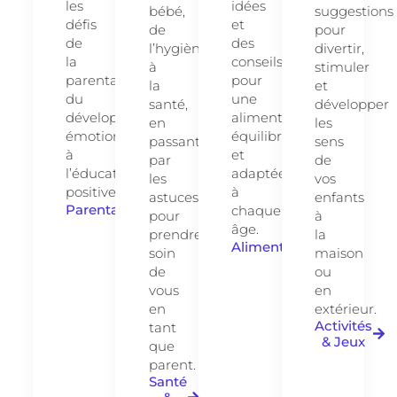
les
idées
bébé,
suggestions
défis
et
de
pour
de
des
l’hygiène
divertir,
la
conseils
à
stimuler
parentalité,
pour
la
et
du
une
santé,
développer
développement
alimentation
en
les
émotionnel
équilibrée
passant
sens
à
et
par
de
l’éducation
adaptée
les
vos
positive.
à
astuces
enfants
Parentalité
chaque
pour
à
âge.
prendre
la
Alimentation
soin
maison
de
ou
vous
en
en
extérieur.
Activités
tant
& Jeux
que
parent.
Santé